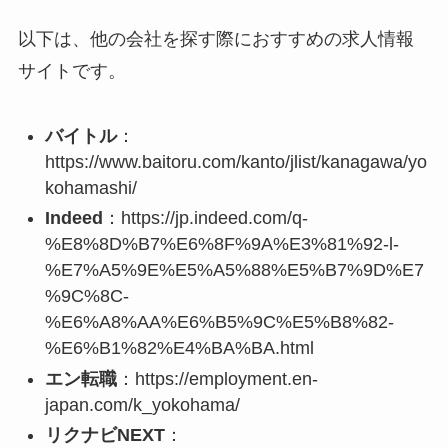
以下は、他の会社を探す際におすすめの求人情報
サイトです。
バイトル
：
https://www.baitoru.com/kanto/jlist/kanagawa/yo
kohamashi/
Indeed
：
https://jp.indeed.com/q-
%E8%8D%B7%E6%8F%9A%E3%81%92-l-
%E7%A5%9E%E5%A5%88%E5%B7%9D%E7
%9C%8C-
%E6%A8%AA%E6%B5%9C%E5%B8%82-
%E6%B1%82%E4%BA%BA.html
エン転職
：
https://employment.en-
japan.com/k_yokohama/
リクナビNEXT
：