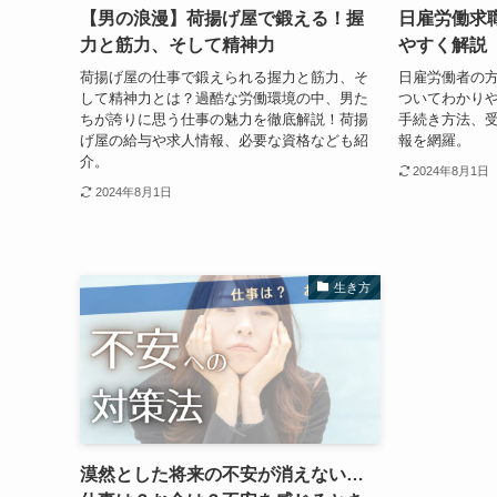
【男の浪漫】荷揚げ屋で鍛える！握
日雇労働求
力と筋力、そして精神力
やすく解説
荷揚げ屋の仕事で鍛えられる握力と筋力、そ
日雇労働者の
して精神力とは？過酷な労働環境の中、男た
ついてわかり
ちが誇りに思う仕事の魅力を徹底解説！荷揚
手続き方法、
げ屋の給与や求人情報、必要な資格なども紹
報を網羅。
介。
2024年8月1日
2024年8月1日
生き方
漠然とした将来の不安が消えない…