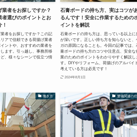
げ業者をお探しですか？
石膏ボードの持ち方、実はコツが
業者選びのポイントとお
るんです！安全に作業するための
介！
イントを解説
げ業者をお探しですか？この記
石膏ボードの持ち方は、思っている以上に
エリアで信頼できる荷揚げ業者
が深いです。正しい持ち方を知らないと、
ポイントや、おすすめの業者を
ガの原因になることも。今回の記事では、
介します。引っ越し、事務所移
膏ボードの持ち方のコツや注意点、安全な
など、様々なシーンで役立つ情
業のためのポイントをわかりやすく解説し
す。DIYやリフォーム、荷揚げのアルバイ
考えている方は必見です！
2024年8月1日
働き方
警備関連の