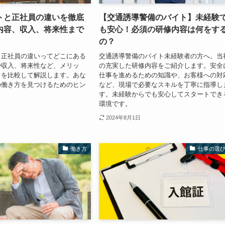
トと正社員の違いを徹底
【交通誘導警備のバイト】未経験
内容、収入、将来性まで
も安心！必須の研修内容は何をす
の？
と正社員の違いってどこにある
交通誘導警備のバイト未経験者の方へ。当
や収入、将来性など、メリッ
の充実した研修内容をご紹介します。安全
トを比較して解説します。あな
仕事を進めるための知識や、お客様への対
の働き方を見つけるためのヒン
など、現場で必要なスキルを丁寧に指導し
。
す。未経験からでも安心してスタートでき
環境です。
2024年8月1日
働き方
仕事の選