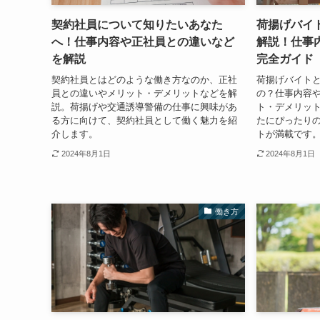
契約社員について知りたいあなた
荷揚げバイ
へ！仕事内容や正社員との違いなど
解説！仕事
を解説
完全ガイド
契約社員とはどのような働き方なのか、正社
荷揚げバイト
員との違いやメリット・デメリットなどを解
の？仕事内容
説。荷揚げや交通誘導警備の仕事に興味があ
ト・デメリッ
る方に向けて、契約社員として働く魅力を紹
たにぴったり
介します。
トが満載です
2024年8月1日
2024年8月1日
働き方