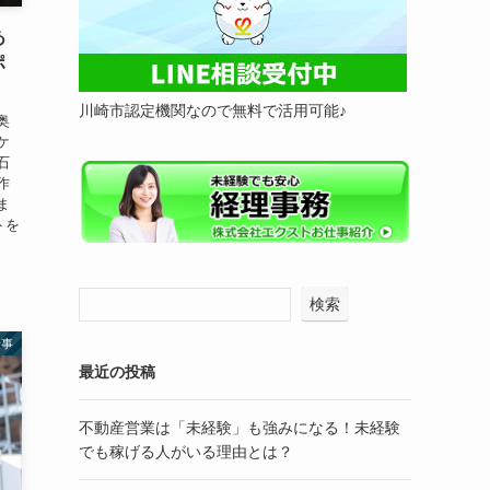
あ
ポ
川崎市認定機関なので無料で活用可能♪
奥
ケ
石
作
ま
トを
検索
仕事
最近の投稿
不動産営業は「未経験」も強みになる！未経験
でも稼げる人がいる理由とは？