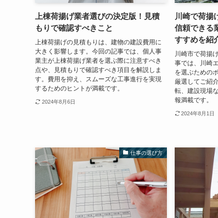
上棟荷揚げ業者選びの決定版！見積
川崎で荷揚
もりで確認すべきこと
信頼できる
すすめを紹
上棟荷揚げの見積もりは、建物の建設費用に
大きく影響します。今回の記事では、個人事
川崎市で荷揚
業主が上棟荷揚げ業者を選ぶ際に注意すべき
事では、川崎
点や、見積もりで確認すべき項目を解説しま
を選ぶための
す。費用を抑え、スムーズな工事進行を実現
厳選してご紹
するためのヒントが満載です。
転、建設現場
報満載です。
2024年8月6日
2024年8月1日
仕事の選び方